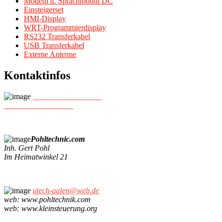
Modem u. Sprachmodul DC
Einsteigerset
HMI-Display
WRT-Programmierdisplay
RS232 Transferkabel
USB Transferkabel
Externe Antenne
Kontaktinfos
+49- 7361/ 460 460 0
+49- 172/ 7 30 05 77
Pohltechnic.com
Inh. Gert Pohl
Im Heimatwinkel 21
utech-aalen@web.de
web: www.pohltechnik.com
web: www.kleinsteuerung.org