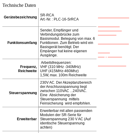
Technische Daten
SR-RCA
Softwaredownload
Gerätebezeichnung
Art.-Nr. : PLC-16-SrRCA
Basiswissen
Hardware und
Sender, Empfänger und
Installation
Verbindungsbrücke zum
Basismodul. Belegung von max. 6
als PDF-Download
Funktionsumfang
Funktionen. Zum Betrieb wird ein
Basisgerät benötigt. Der
Empänger hat keine eigenen
Link zu
Ausgänge.
Shopplattform
Arbeitsfrequenzen:
Pohltechnic.com
Frequenz,
VHF (310 MHz -340MHz)
Reichweite
UHF (415MHz-460Mhz)
1,5W, max. 100m Reichweite
230V AC. Der Akzeptanzbereich
der Anschlussspannung liegt
zwischen 110VAC ...240VAC.
Steuerspannung
Eine Absicherung der
Steuerspannung mittels
Feinsicherung wird empfohlen.
Erweiterbar mit allen passenden
Modulen der SR-Serie für
Erweiterbar
Steuerspannung 230 V AC (Auf
identische Steuerspannung
achten)