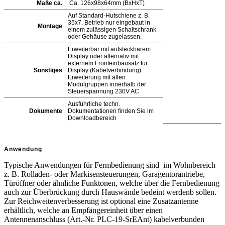
Maße ca.
Ca. 126x98x64mm (BxHxT)
Auf Standard-Hutschiene z. B.
35x7. Betrieb nur eingebaut in
Montage
einem zulässigen Schaltschrank
oder Gehäuse zugelassen.
Erweiterbar mit aufsteckbarem
Display oder alternativ mit
externem Fronteinbausatz für
Sonstiges
Display (Kabelverbindung).
Erweiterung mit allen
Modulgruppen innerhalb der
Steuerspannung 230V AC
Ausführliche techn.
Dokumente
Dokumentationen finden Sie im
Downloadbereich
Anwendung
Typische Anwendungen für Fermbedienung sind im Wohnbereich
z. B. Rolladen- oder Markisensteuerungen, Garagentorantriebe,
Türöffner oder ähnliche Funktonen, welche über die Fernbedienung
auch zur Überbrückung durch Hauswände bedeint werdenb sollen.
Zur Reichweitenverbesserung ist optional eine Zusatzantenne
erhältlich, welche an Empfängereinheit über einen
Antennenanschluss (Art.-Nr. PLC-19-SrEAnt) kabelverbunden