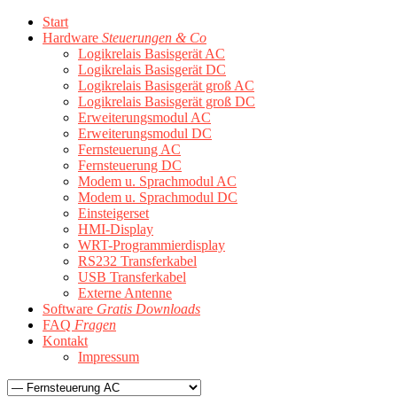
Start
Hardware
Steuerungen & Co
Logikrelais Basisgerät AC
Logikrelais Basisgerät DC
Logikrelais Basisgerät groß AC
Logikrelais Basisgerät groß DC
Erweiterungsmodul AC
Erweiterungsmodul DC
Fernsteuerung AC
Fernsteuerung DC
Modem u. Sprachmodul AC
Modem u. Sprachmodul DC
Einsteigerset
HMI-Display
WRT-Programmierdisplay
RS232 Transferkabel
USB Transferkabel
Externe Antenne
Software
Gratis Downloads
FAQ
Fragen
Kontakt
Impressum